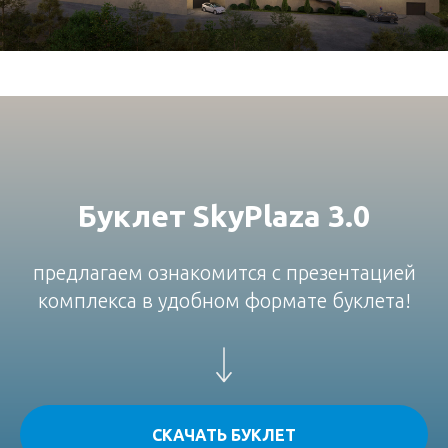
Буклет SkyPlaza 3.0
предлагаем ознакомится с презентацией
комплекса в удобном формате буклета!
СКАЧАТЬ БУКЛЕТ